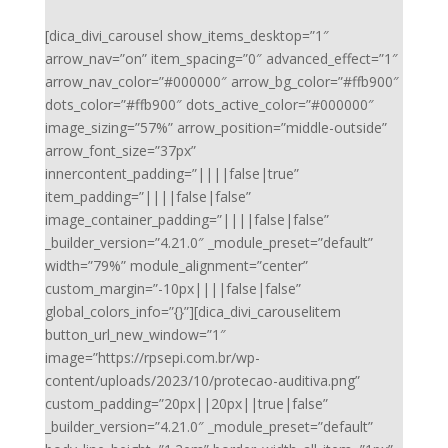
[dica_divi_carousel show_items_desktop=”1″
arrow_nav=”on” item_spacing=”0″ advanced_effect=”1″
arrow_nav_color=”#000000″ arrow_bg_color=”#ffb900″
dots_color=”#ffb900″ dots_active_color=”#000000″
image_sizing=”57%” arrow_position=”middle-outside”
arrow_font_size=”37px”
innercontent_padding=”||||false|true”
item_padding=”||||false|false”
image_container_padding=”||||false|false”
_builder_version=”4.21.0″ _module_preset=”default”
width=”79%” module_alignment=”center”
custom_margin=”-10px||||false|false”
global_colors_info=”{}”][dica_divi_carouselitem
button_url_new_window=”1″
image=”https://rpsepi.com.br/wp-
content/uploads/2023/10/protecao-auditiva.png”
custom_padding=”20px||20px||true|false”
_builder_version=”4.21.0″ _module_preset=”default”