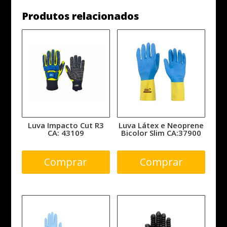
43427
Produtos relacionados
quantidade
Luva Impacto Cut R3
Luva Látex e Neoprene
CA: 43109
Bicolor Slim CA:37900
Comprar
Comprar