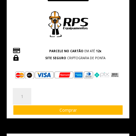

PARCELE NO CARTÃO
EM ATÉ
12x

SITE SEGURO
CRIPTOGRAFIA DE PONTA
Macacão
NR
10
Comprar
Royal
com
Laranja
CA: