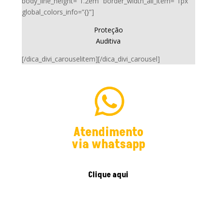
body_line_height=”1.2em” border_width_all_item=”1px”
global_colors_info=”{}”]
Proteção
Auditiva
[/dica_divi_carouselitem][/dica_divi_carousel]
Atendimento
via whatsapp
Clique aqui