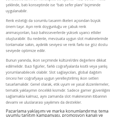
şeklinde, batı konseptinde ise “batı sefer planı” biçiminde
uygulanabilir.
Renk estetiği da sorumlu tasarım ilkeleri açısından büyük
önem taşır. Aşırı renk doygunluğu ve çabuk renk
animasyonları, bazı bahisseverlerde yüksek uyarıcı etkiler
oluşturabilir. Bu nedenle, mevzuata uygun slot makinelerinde
tonlamalar sakin, aydınlık seviyesi ve renk farkı ise göz dostu
seviyede optimize edilir.
Bunun yanında, ikon seçiminde kültürel/dini değerlere dikkat
edilmelidir. Bazı figürler, farklı coğrafyalarda kısıtlı veya yanlış
yorumlanabilecek olabilir. Slot sağlayıcıları, global dağıtım
öncesi her coğrafyaya uygun yerelleştirilmiş ikon setleri
tasarlamalıdır. Genel olarak, etik uyum ve yasal düzenlemeler,
tematik yaklaşımın öncelikli kısmıdır. Sadece gamer güvenliğini
sağlamakla kalmaz, aynı zamanda slot makinesinin itibarının
devamı ve uluslararası yayılımını da destekler.
Pazarlama yaklaşımı ve marka konumlandırma: tema
uyumlu tanıtım kampanyası, promosyon kanalı ve