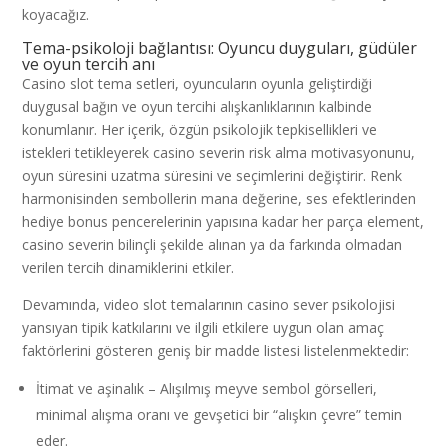
koyacağız.
Tema-psikoloji bağlantısı: Oyuncu duyguları, güdüler
ve oyun tercih anı
Casino slot tema setleri, oyuncuların oyunla geliştirdiği
duygusal bağın ve oyun tercihi alışkanlıklarının kalbinde
konumlanır. Her içerik, özgün psikolojik tepkisellikleri ve
istekleri tetikleyerek casino severin risk alma motivasyonunu,
oyun süresini uzatma süresini ve seçimlerini değiştirir. Renk
harmonisinden sembollerin mana değerine, ses efektlerinden
hediye bonus pencerelerinin yapısına kadar her parça element,
casino severin bilinçli şekilde alınan ya da farkında olmadan
verilen tercih dinamiklerini etkiler.
Devamında, video slot temalarının casino sever psikolojisi
yansıyan tipik katkılarını ve ilgili etkilere uygun olan amaç
faktörlerini gösteren geniş bir madde listesi listelenmektedir:
İtimat ve aşinalık – Alışılmış meyve sembol görselleri,
minimal alışma oranı ve gevşetici bir “alışkın çevre” temin
eder.