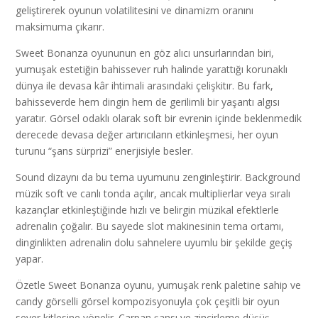
geliştirerek oyunun volatilitesini ve dinamizm oranını
maksimuma çıkarır.
Sweet Bonanza oyununun en göz alıcı unsurlarından biri,
yumuşak estetiğin bahissever ruh halinde yarattığı korunaklı
dünya ile devasa kâr ihtimali arasındaki çelişkitır. Bu fark,
bahisseverde hem dingin hem de gerilimli bir yaşantı algısı
yaratır. Görsel odaklı olarak soft bir evrenin içinde beklenmedik
derecede devasa değer artırıcıların etkinleşmesi, her oyun
turunu “şans sürprizi” enerjisiyle besler.
Sound dizaynı da bu tema uyumunu zenginleştirir. Background
müzik soft ve canlı tonda açılır, ancak multiplierlar veya sıralı
kazançlar etkinleştiğinde hızlı ve belirgin müzikal efektlerle
adrenalin çoğalır. Bu sayede slot makinesinin tema ortamı,
dinginlikten adrenalin dolu sahnelere uyumlu bir şekilde geçiş
yapar.
Özetle Sweet Bonanza oyunu, yumuşak renk paletine sahip ve
candy görselli görsel kompozisyonuyla çok çeşitli bir oyun
sever kitlesine yönelir. Çarpan şansı ve zincirleme düşüş