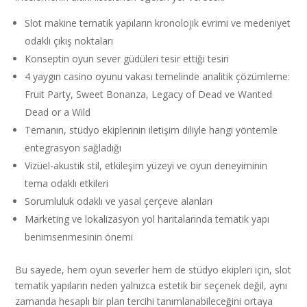
Slot makine tematik yapıların kronolojik evrimi ve medeniyet
odaklı çıkış noktaları
Konseptin oyun sever güdüleri tesir ettiği tesiri
4 yaygın casino oyunu vakası temelinde analitik çözümleme:
Fruit Party, Sweet Bonanza, Legacy of Dead ve Wanted
Dead or a Wild
Temanın, stüdyo ekiplerinin iletişim diliyle hangi yöntemle
entegrasyon sağladığı
Vizüel-akustik stil, etkileşim yüzeyi ve oyun deneyiminin
tema odaklı etkileri
Sorumluluk odaklı ve yasal çerçeve alanları
Marketing ve lokalizasyon yol haritalarında tematik yapı
benimsenmesinin önemi
Bu sayede, hem oyun severler hem de stüdyo ekipleri için, slot
tematik yapıların neden yalnızca estetik bir seçenek değil, aynı
zamanda hesaplı bir plan tercihi tanımlanabileceğini ortaya