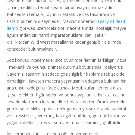
severlere spesifik ruh halleri, ortam ve izlenimler yansıtmak
için inşa edilmiş tematik yapılı bir dünyaya sunmaktadır.
Bahsedilen temalar, oyunun estetik ve ses tasarımını ve
sistem düzenini dizayn eder. Mevcut dönemin
legacy of dead
demo
gibi web üzerindeki slot maceralarında, nostaljik meyve
figürlerinden sırlı tarihî imparatorluklara, canlı şeker
krallıklardan Wild West masallarına kadar geniş bir dizilimde
konseptler bulunmaktadır.
Söz konusu incelemede, slot oyun motiflerinin farklılığını vizüel
, mekanik ve oyuncu zihinsel durumu boyutlarıyla irdeliyoruz.
Gayemiz, tasarımın sadece gözle ilgili bir kaplama tek şekilde
olmadığını, ilaveten macera yaşantısının odağında bulunan bir
ana unsur olduğunu ifade etmek. Motif; kullanılan renk dizisi,
işitsel efektler, figür setleri ve bonus yapıları ile birlikte, casino
severin platforma kararını direkt olarak etkiler. Örnek vermek
gerekirse, renkli ve parlak renk gamları yüksek oranda samimi
ve stressiz bir çevre meydana getirebilirken, gri renk tonları ve
yoğun müzikler stres ve serüven ruhu izlenimini çoğaltabilir.
İncelemenin alanı listelenen öğeleri yer verecek: