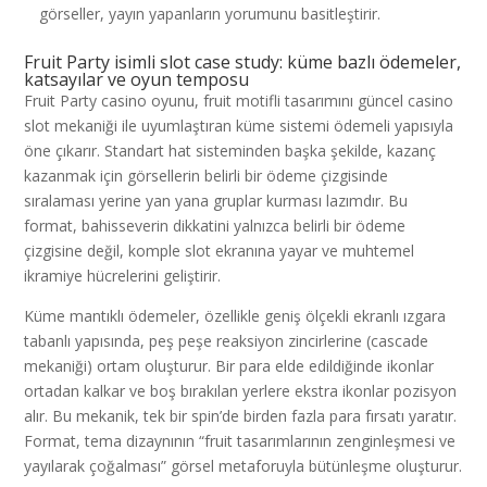
görseller, yayın yapanların yorumunu basitleştirir.
Fruit Party isimli slot case study: küme bazlı ödemeler,
katsayılar ve oyun temposu
Fruit Party casino oyunu, fruit motifli tasarımını güncel casino
slot mekaniği ile uyumlaştıran küme sistemi ödemeli yapısıyla
öne çıkarır. Standart hat sisteminden başka şekilde, kazanç
kazanmak için görsellerin belirli bir ödeme çizgisinde
sıralaması yerine yan yana gruplar kurması lazımdır. Bu
format, bahisseverin dikkatini yalnızca belirli bir ödeme
çizgisine değil, komple slot ekranına yayar ve muhtemel
ikramiye hücrelerini geliştirir.
Küme mantıklı ödemeler, özellikle geniş ölçekli ekranlı ızgara
tabanlı yapısında, peş peşe reaksiyon zincirlerine (cascade
mekaniği) ortam oluşturur. Bir para elde edildiğinde ikonlar
ortadan kalkar ve boş bırakılan yerlere ekstra ikonlar pozisyon
alır. Bu mekanik, tek bir spin’de birden fazla para fırsatı yaratır.
Format, tema dizaynının “fruit tasarımlarının zenginleşmesi ve
yayılarak çoğalması” görsel metaforuyla bütünleşme oluşturur.