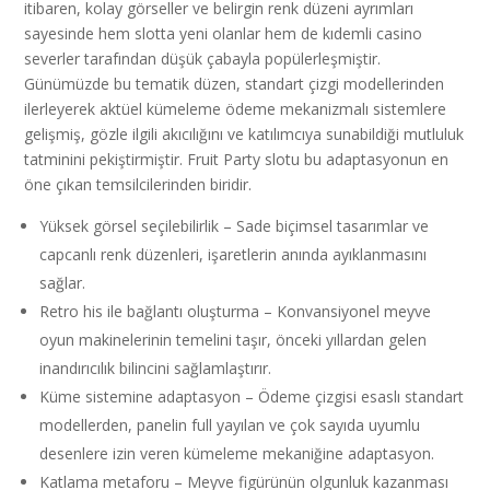
itibaren, kolay görseller ve belirgin renk düzeni ayrımları
sayesinde hem slotta yeni olanlar hem de kıdemli casino
severler tarafından düşük çabayla popülerleşmiştir.
Günümüzde bu tematik düzen, standart çizgi modellerinden
ilerleyerek aktüel kümeleme ödeme mekanizmalı sistemlere
gelişmiş, gözle ilgili akıcılığını ve katılımcıya sunabildiği mutluluk
tatminini pekiştirmiştir. Fruit Party slotu bu adaptasyonun en
öne çıkan temsilcilerinden biridir.
Yüksek görsel seçilebilirlik – Sade biçimsel tasarımlar ve
capcanlı renk düzenleri, işaretlerin anında ayıklanmasını
sağlar.
Retro his ile bağlantı oluşturma – Konvansiyonel meyve
oyun makinelerinin temelini taşır, önceki yıllardan gelen
inandırıcılık bilincini sağlamlaştırır.
Küme sistemine adaptasyon – Ödeme çizgisi esaslı standart
modellerden, panelin full yayılan ve çok sayıda uyumlu
desenlere izin veren kümeleme mekaniğine adaptasyon.
Katlama metaforu – Meyve figürünün olgunluk kazanması