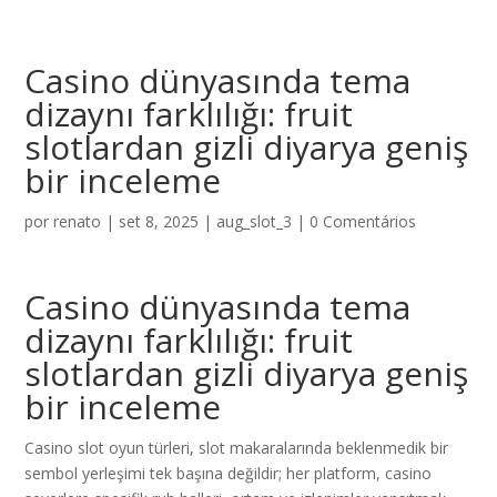
Casino dünyasında tema
dizaynı farklılığı: fruit
slotlardan gizli diyarya geniş
bir inceleme
por
renato
|
set 8, 2025
|
aug_slot_3
|
0 Comentários
Casino dünyasında tema
dizaynı farklılığı: fruit
slotlardan gizli diyarya geniş
bir inceleme
Casino slot oyun türleri, slot makaralarında beklenmedik bir
sembol yerleşimi tek başına değildir; her platform, casino