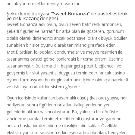
ancak yöntemsel bir deneyim var olur.
Şekerleme dünyası: “Sweet Bonanza” ile pastel estetik
ve risk-kazanç dengesi
Sweet Bonanza adlı oyun, oyun severi hafif renk armonileri,
şekerli figürler ve narratif bir arka plan ile gösteren, görünüm
odaklı olarak dinlendirici ancak potansiyel olarak büyük ödüller
sunabilen bir slot oyunu olarak tanımlandığını ifade eder.
Motif, tatlılar, lolipoplar, dondurmalar ve meyve resimleri ile
tasarlanmış pastel görsel tonlardaki bir tema ortamı üzerine
tasarlanmıştır. Bu tema dili, başlangıçta pozitif, eğlenceli ve
gevşemiş bir slot yaşantısı duygusu temin eder, ancak casino
oyunu formasyonu bu dingin katmanın içinde oldukça hareketli
ve risk fayda odaklı bir sistem gösterir.
Oyun içerisinde kullanılan basamaklı düşüş (kaskad) yapısı, her
hediyetan sonra figürlerin ortadan kalkıp yerlerine yeni
gelenlerin aktarılmasını oluşturur. Bu, yalnızca bir dönüşte
zincirleme paralar temin etme ihtimali oluşturur ve gamerın
her an başka bir dizi edinme olasılığını diri saklar. Özellikle
ekstra oyun turu sırasında etkinleşen artırıcı ikonları, hediyeleri