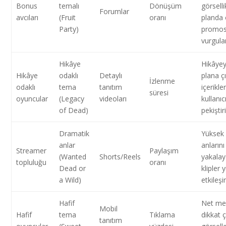
Bonus
temalı
Dönüşüm
görselli
Forumlar
avcıları
(Fruit
oranı
planda 
Party)
promos
vurgula
Hikâye
Hikâyey
Hikâye
odaklı
Detaylı
plana ç
İzlenme
odaklı
tema
tanıtım
içerikler
süresi
oyuncular
(Legacy
videoları
kullanıcı
of Dead)
pekiştiri
Dramatik
Yüksek 
anlar
anlarını
Streamer
Paylaşım
(Wanted
Shorts/Reels
yakala
topluluğu
oranı
Dead or
klipler 
a Wild)
etkileş
Hafif
Net mes
Mobil
Hafif
tema
Tıklama
dikkat ç
tanıtım