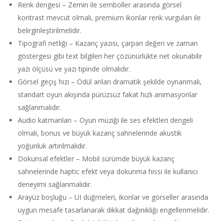
Renk dengesi – Zemin ile semboller arasında görsel
kontrast mevcut olmalı, premium ikonlar renk vurguları ile
belirginleştirilmelidir.
Tipografi netliği – Kazanç yazısı, çarpan değeri ve zaman
göstergesi gibi text bilgileri her çözünürlükte net okunabilir
yazı ölçüsü ve yazı tipinde olmalıdır.
Görsel geçiş hızı – Ödül anları dramatik şekilde oynanmalı,
standart oyun akışında pürüzsüz fakat hızlı animasyonlar
sağlanmalıdır.
Audio katmanları – Oyun müziği ile ses efektleri dengeli
olmalı, bonus ve büyük kazanç sahnelerinde akustik
yoğunluk artırılmalıdır.
Dokunsal efektler – Mobil sürümde büyük kazanç
sahnelerinde haptic efekt veya dokunma hissi ile kullanıcı
deneyimi sağlanmalıdır.
Arayüz boşluğu – UI düğmeleri, ikonlar ve görseller arasında
uygun mesafe tasarlanarak dikkat dağınıklığı engellenmelidir.