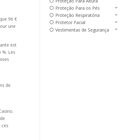
Proteção Para Altura
Proteção Para os Pés
Proteção Respiratória
 que 96 €
Protetor Facial
pour une
Vestimentas de Segurança
nante est
5 %. Les
mises
,
ons de
Casino.
 de
r ces