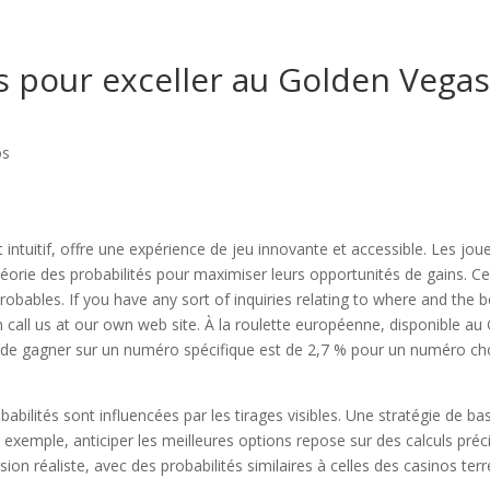
s pour exceller au Golden Vega
os
ntuitif, offre une expérience de jeu innovante et accessible. Les joueu
héorie des probabilités pour maximiser leurs opportunités de gains. Ce
robables. If you have any sort of inquiries relating to where and the 
n call us at our own web site. À la roulette européenne, disponible au
té de gagner sur un numéro spécifique est de 2,7 % pour un numéro cho
abilités sont influencées par les tirages visibles. Une stratégie de ba
 exemple, anticiper les meilleures options repose sur des calculs préci
on réaliste, avec des probabilités similaires à celles des casinos terr