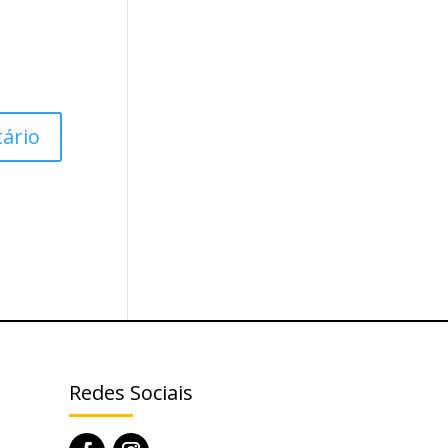
Redes Sociais