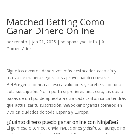
Matched Betting Como
Ganar Dinero Online
por
renato
|
jan 21, 2025
|
solopapelyboli.info
|
0
Comentários
Sigue los eventos deportivos más destacados cada día y
realiza de manera segura tus aprovechando nuestras.
BetBurger te brinda acceso a valuebets y surebets con una
sola suscripción. No importa si prefieres una, otra, las dos o
pasas de un tipo de apuesta a otra cada tanto; nunca tendrás
que actualizar tu suscripción. 888poker organiza torneos en
vivo en ciudades de toda España y Europa.
¿Cuánto dinero puedo ganar online con NinjaBet?
Elige mesa o torneo, envía invitaciones y disfruta, ¡aunque no