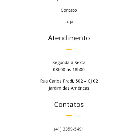
Contato
Loja
Atendimento
Segunda a Sexta
08h00 às 18h00
Rua Carlos Pradi, 502 – CJ 02
Jardim das Américas
Contatos
(41) 3359-5491