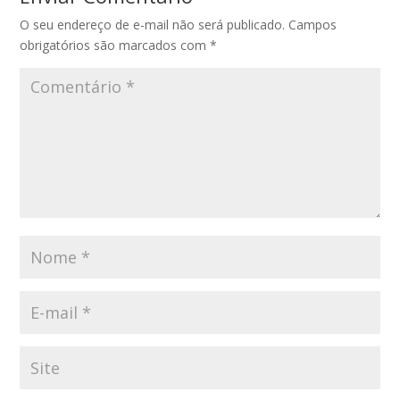
O seu endereço de e-mail não será publicado.
Campos
obrigatórios são marcados com
*