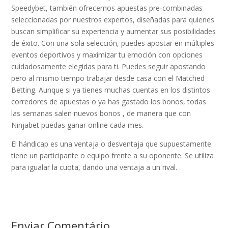
Speedybet, también ofrecemos apuestas pre-combinadas
seleccionadas por nuestros expertos, diseñadas para quienes
buscan simplificar su experiencia y aumentar sus posibilidades
de éxito. Con una sola selección, puedes apostar en múltiples
eventos deportivos y maximizar tu emoción con opciones
cuidadosamente elegidas para ti. Puedes seguir apostando
pero al mismo tiempo trabajar desde casa con el Matched
Betting. Aunque si ya tienes muchas cuentas en los distintos
corredores de apuestas o ya has gastado los bonos, todas
las semanas salen nuevos bonos , de manera que con
Ninjabet puedas ganar online cada mes.
El hándicap es una ventaja o desventaja que supuestamente
tiene un participante o equipo frente a su oponente. Se utiliza
para igualar la cuota, dando una ventaja a un rival.
Enviar Comentário