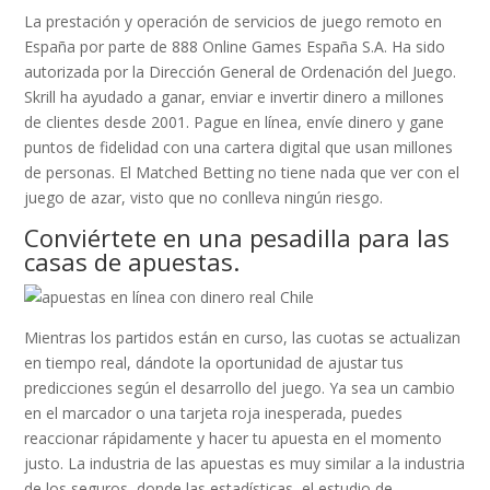
La prestación y operación de servicios de juego remoto en
España por parte de 888 Online Games España S.A. Ha sido
autorizada por la Dirección General de Ordenación del Juego.
Skrill ha ayudado a ganar, enviar e invertir dinero a millones
de clientes desde 2001. Pague en línea, envíe dinero y gane
puntos de fidelidad con una cartera digital que usan millones
de personas. El Matched Betting no tiene nada que ver con el
juego de azar, visto que no conlleva ningún riesgo.
Conviértete en una pesadilla para las
casas de apuestas.
Mientras los partidos están en curso, las cuotas se actualizan
en tiempo real, dándote la oportunidad de ajustar tus
predicciones según el desarrollo del juego. Ya sea un cambio
en el marcador o una tarjeta roja inesperada, puedes
reaccionar rápidamente y hacer tu apuesta en el momento
justo. La industria de las apuestas es muy similar a la industria
de los seguros, donde las estadísticas, el estudio de