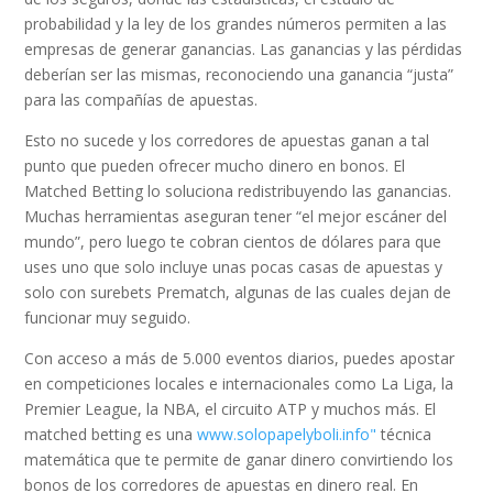
probabilidad y la ley de los grandes números permiten a las
empresas de generar ganancias. Las ganancias y las pérdidas
deberían ser las mismas, reconociendo una ganancia “justa”
para las compañías de apuestas.
Esto no sucede y los corredores de apuestas ganan a tal
punto que pueden ofrecer mucho dinero en bonos. El
Matched Betting lo soluciona redistribuyendo las ganancias.
Muchas herramientas aseguran tener “el mejor escáner del
mundo”, pero luego te cobran cientos de dólares para que
uses uno que solo incluye unas pocas casas de apuestas y
solo con surebets Prematch, algunas de las cuales dejan de
funcionar muy seguido.
Con acceso a más de 5.000 eventos diarios, puedes apostar
en competiciones locales e internacionales como La Liga, la
Premier League, la NBA, el circuito ATP y muchos más. El
matched betting es una
www.solopapelyboli.info"
técnica
matemática que te permite de ganar dinero convirtiendo los
bonos de los corredores de apuestas en dinero real. En