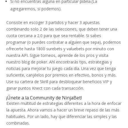
Si no encuentras alguna en particular pídela.(La
agregaremos, si podemos).
Consiste en escoger 3 partidos y hacer 3 apuestas
combinando solo 2 de las selecciones, que deben tener una
cuota cercana a 2.0 para que sea rentable. Si sabes
programar (o puedes contratar a alguien que sepa), podemos
ofrecerte hasta 1800 surebets y valuebets por minuto con
nuestra API. Sigue torneos, aprende de los pros y visita
nuestro blog de poker. Ahí encontrarás tips, estrategias y
noticias para mejorar tu juego cada día. Una vez que tenga
suficiente, canjéelos por premios en efectivo, bonos y más.
Use su cartera de Skrill para desbloquear beneficios VIP y
ganar puntos Knect con cada transacción.
¡Únete a la Community de NinjaBet!
Existen multitud de estrategias diferentes a la hora de enfocar
la apuesta. Ahora vamos a hacer un breve repaso de las más
habituales. Por un lado, hay que diferenciar las simples y las
combinadas.