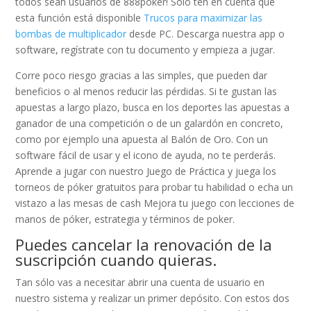
todos sean usuarios de 888poker! Solo ten en cuenta que
esta función está disponible
Trucos para maximizar las
bombas de multiplicador
desde PC. Descarga nuestra app o
software, regístrate con tu documento y empieza a jugar.
Corre poco riesgo gracias a las simples, que pueden dar
beneficios o al menos reducir las pérdidas. Si te gustan las
apuestas a largo plazo, busca en los deportes las apuestas a
ganador de una competición o de un galardón en concreto,
como por ejemplo una apuesta al Balón de Oro. Con un
software fácil de usar y el icono de ayuda, no te perderás.
Aprende a jugar con nuestro Juego de Práctica y juega los
torneos de póker gratuitos para probar tu habilidad o echa un
vistazo a las mesas de cash Mejora tu juego con lecciones de
manos de póker, estrategia y términos de poker.
Puedes cancelar la renovación de la
suscripción cuando quieras.
Tan sólo vas a necesitar abrir una cuenta de usuario en
nuestro sistema y realizar un primer depósito. Con estos dos