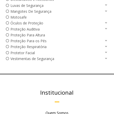
Luvas de Segurança
Mangotes De Segurança
Motosafe
Óculos de Proteção
Proteção Auditiva
Proteção Para Altura
Proteção Para os Pés
Proteção Respiratória
Protetor Facial
Vestimentas de Segurança
Institucional
Quem Somos