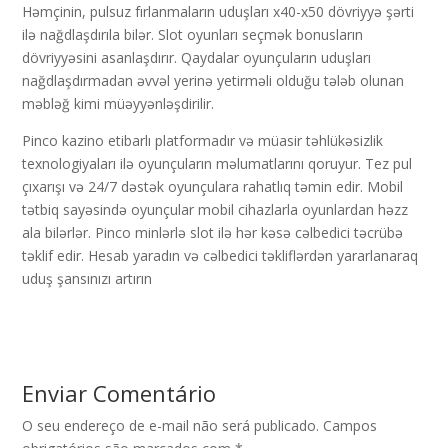
Həmçinin, pulsuz fırlanmaların uduşları x40-x50 dövriyyə şərti
ilə nağdlaşdırıla bilər. Slot oyunları seçmək bonusların
dövriyyəsini asanlaşdırır. Qaydalar oyunçuların uduşları
nağdlaşdırmadan əvvəl yerinə yetirməli olduğu tələb olunan
məbləğ kimi müəyyənləşdirilir.
Pinco kazino etibarlı platformadır və müasir təhlükəsizlik
texnologiyaları ilə oyunçuların məlumatlarını qoruyur. Tez pul
çıxarışı və 24/7 dəstək oyunçulara rahatlıq təmin edir. Mobil
tətbiq sayəsində oyunçular mobil cihazlarla oyunlardan həzz
ala bilərlər. Pinco minlərlə slot ilə hər kəsə cəlbedici təcrübə
təklif edir. Hesab yaradın və cəlbedici təkliflərdən yararlanaraq
uduş şansınızı artırın
Enviar Comentário
O seu endereço de e-mail não será publicado.
Campos