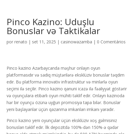
Pinco Kazino: Uduşlu
Bonuslar və Taktikalar
por
renato
|
set 11, 2025
|
casinowazamba
|
0 Comentários
Pinco kazino Azərbaycanda məşhur onlayn oyun
platformasıdır və sadiq müştərilərə eksklüziv bonuslar təqdim
edir. Bu platforma innovativ infrastruktur və minlərlə oyun
seçimi ilə seçilir. Pinco kazino qanuni icazə ilə fəaliyyət göstərir
və oyunçulara etibarlı oyun mühiti təklif edir. Onlayn kazinoda
hər bir oyunçu özünə uyğun promosiya tapa bilər. Bonuslar
yeni başlayanlar üçün qazanma imkanları imkanı yaradır.
Pinco kazino yeni oyunçular üçün eksklüziv xoş gəlmisiniz
bonusları təklif edir. İlk depozitdə 100%-dən 150%-ə qədər