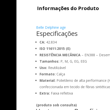
Informações do Produto
Belle Delphine age
Especificações
CA:
42.834
ISO 11611:2015 (E)
RESISTÊNCIA MECÂNICA
– EN388 – Desem
Tamanhos:
P, M, G, EG, EEG
Uso:
Reutilizável
Formato:
Calça
Material:
Polietileno de alta performance (
confeccionada em tecido de fibras sintéticas
Extra:
Faixa refletiva
(produto sob consulta)