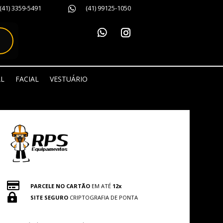
(41) 3359-5491
(41) 99125-1050

AL
FACIAL
VESTUÁRIO

PARCELE NO CARTÃO
EM ATÉ
12x

SITE SEGURO
CRIPTOGRAFIA DE PONTA