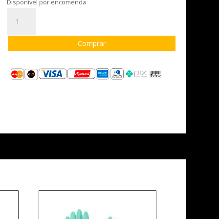
Disponível por encomenda
Calça
Cover
Cut
Comprar
CA: 42.834
quantidade