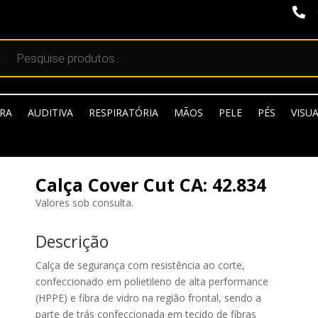

quisar
dutos
RA
AUDITIVA
RESPIRATÓRIA
MÃOS
PELE
PÉS
VISU
Calça Cover Cut CA: 42.834
Valores sob consulta.
Descrição
Calça de segurança com resistência ao corte,
confeccionado em polietileno de alta performance
(HPPE) e fibra de vidro na região frontal, sendo a
parte de trás confeccionada em tecido de fibras