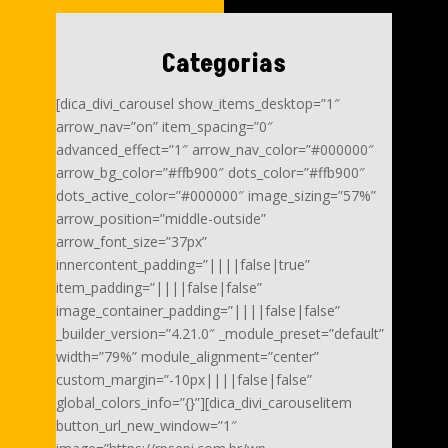
Categorias
[dica_divi_carousel show_items_desktop=”1″
arrow_nav=”on” item_spacing=”0″
advanced_effect=”1″ arrow_nav_color=”#000000″
arrow_bg_color=”#ffb900″ dots_color=”#ffb900″
dots_active_color=”#000000″ image_sizing=”57%”
arrow_position=”middle-outside”
arrow_font_size=”37px”
innercontent_padding=”||||false|true”
item_padding=”||||false|false”
image_container_padding=”||||false|false”
_builder_version=”4.21.0″ _module_preset=”default”
width=”79%” module_alignment=”center”
custom_margin=”-10px||||false|false”
global_colors_info=”{}”][dica_divi_carouselitem
button_url_new_window=”1″