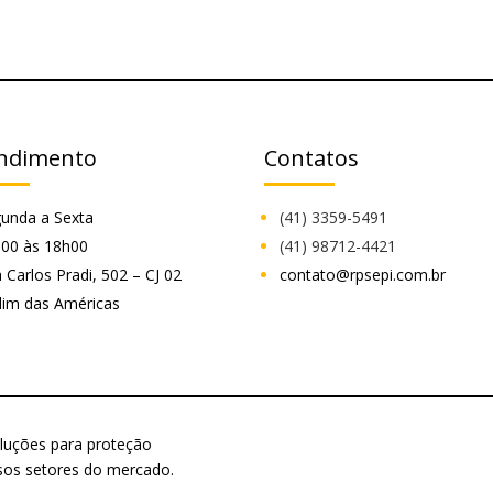
ndimento
Contatos
unda a Sexta
(41) 3359-5491
00 às 18h00
(41) 98712-4421
 Carlos Pradi, 502 – CJ 02
contato@rpsepi.com.br
dim das Américas
luções para proteção
ersos setores do mercado.