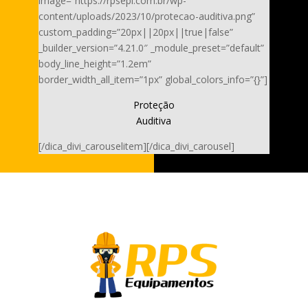
image=”https://rpsepi.com.br/wp-
content/uploads/2023/10/protecao-auditiva.png”
custom_padding=”20px||20px||true|false”
_builder_version=”4.21.0″ _module_preset=”default”
body_line_height=”1.2em”
border_width_all_item=”1px” global_colors_info=”{}”]
Proteção
Auditiva
[/dica_divi_carouselitem][/dica_divi_carousel]