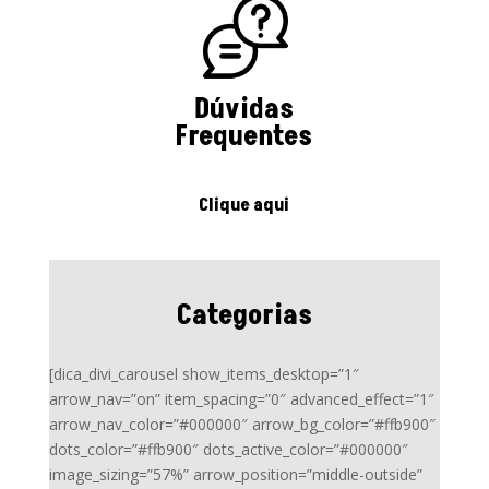
Dúvidas
Frequentes
Clique aqui
Categorias
[dica_divi_carousel show_items_desktop=”1″
arrow_nav=”on” item_spacing=”0″ advanced_effect=”1″
arrow_nav_color=”#000000″ arrow_bg_color=”#ffb900″
dots_color=”#ffb900″ dots_active_color=”#000000″
image_sizing=”57%” arrow_position=”middle-outside”