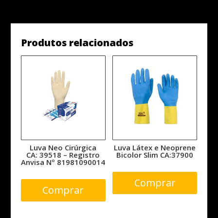
CA: 46932/48366
quantidade
Produtos relacionados
Luva Neo Cirúrgica
Luva Látex e Neoprene
CA: 39518 – Registro
Bicolor Slim CA:37900
Anvisa Nº 81981090014
Comprar
Comprar