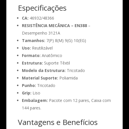
Especificações
CA:
46932/48366
RESISTÊNCIA MECÂNICA – EN388
–
Desempenho 3121A
Tamanhos:
7(P) 8(M) 9(G) 10(EG)
Uso:
Reutilizável
Formato:
Anatômico
Estrutura:
Suporte Têxtil
Modelo da Estrutura:
Tricotado
Material Suporte:
Poliamida
Punho:
Tricotado
Grip:
Liso
Embalagem:
Pacote com 12 pares, Caixa com
144 pares.
Vantagens e Benefícios