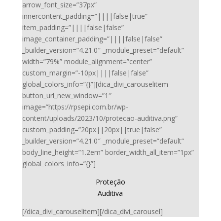
arrow_font_size=”37px”
innercontent_padding=”||||false|true”
item_padding=”||||false|false”
image_container_padding=”||||false|false”
_builder_version=”4.21.0″ _module_preset=”default”
width=”79%” module_alignment=”center”
custom_margin=”-10px||||false|false”
global_colors_info=”{}”][dica_divi_carouselitem
button_url_new_window=”1″
image=”https://rpsepi.com.br/wp-
content/uploads/2023/10/protecao-auditiva.png”
custom_padding=”20px||20px||true|false”
_builder_version=”4.21.0″ _module_preset=”default”
body_line_height=”1.2em” border_width_all_item=”1px”
global_colors_info=”{}”]
Proteção
Auditiva
[/dica_divi_carouselitem][/dica_divi_carousel]