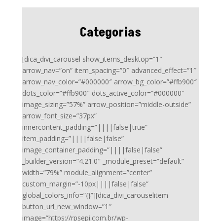
Categorias
[dica_divi_carousel show_items_desktop=”1″
arrow_nav=”on” item_spacing=”0″ advanced_effect=”1″
arrow_nav_color=”#000000″ arrow_bg_color=”#ffb900″
dots_color=”#ffb900″ dots_active_color=”#000000″
image_sizing=”57%” arrow_position=”middle-outside”
arrow_font_size=”37px”
innercontent_padding=”||||false|true”
item_padding=”||||false|false”
image_container_padding=”||||false|false”
_builder_version=”4.21.0″ _module_preset=”default”
width=”79%” module_alignment=”center”
custom_margin=”-10px||||false|false”
global_colors_info=”{}”][dica_divi_carouselitem
button_url_new_window=”1″
image=”https://rpsepi.com.br/wp-