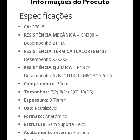
Informações do Produto
Especificações
CA:
37815
RESISTÊNCIA MECÂNICA
– EN388 –
Desempenho 2111X
RESISTÊNCIA TÉRMICA (CALOR) EN407
–
Desempenho X2XXXX
RESISTÊNCIA QUÍMICA
– EN374 –
Desempenho A2B1C1I1K6L4M6N3O5P6T6
Comprimento:
30cm
Tamanhos:
7(P) 8(M) 9(G) 10(EG)
Espessura:
0,70mm
Uso:
Reutilizável
Formato:
Anatômico
Estrutura:
Sem Suporte Têxtil
Acabamento interno:
Flocado