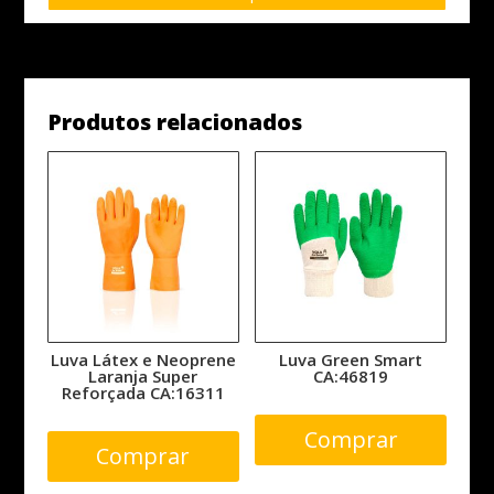
Reforçada
CA:37815
quantidade
Produtos relacionados
Luva Látex e Neoprene
Luva Green Smart
Laranja Super
CA:46819
Reforçada CA:16311
Comprar
Comprar