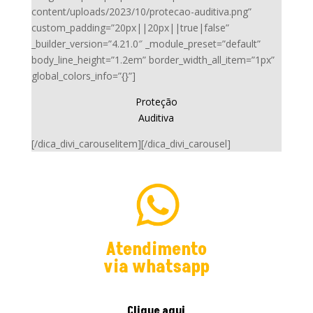
content/uploads/2023/10/protecao-auditiva.png”
custom_padding=”20px||20px||true|false”
_builder_version=”4.21.0″ _module_preset=”default”
body_line_height=”1.2em” border_width_all_item=”1px”
global_colors_info=”{}”]
Proteção
Auditiva
[/dica_divi_carouselitem][/dica_divi_carousel]
Atendimento
via whatsapp
Clique aqui