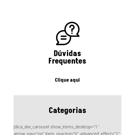
Dúvidas
Frequentes
Clique aqui
Categorias
[dica_divi_carousel show_items_desktop=”1″
arrow_nav=”on” item_spacing=”0″ advanced_effect=”1″