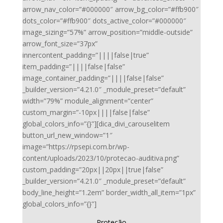
arrow_nav_color=”#000000″ arrow_bg_color=”#ffb900″
dots_color=”#ffb900″ dots_active_color=”#000000″
image_sizing=”57%” arrow_position=”middle-outside”
arrow_font_size=”37px”
innercontent_padding=”||||false|true”
item_padding=”||||false|false”
image_container_padding=”||||false|false”
_builder_version=”4.21.0″ _module_preset=”default”
width=”79%” module_alignment=”center”
custom_margin=”-10px||||false|false”
global_colors_info=”{}”][dica_divi_carouselitem
button_url_new_window=”1″
image=”https://rpsepi.com.br/wp-
content/uploads/2023/10/protecao-auditiva.png”
custom_padding=”20px||20px||true|false”
_builder_version=”4.21.0″ _module_preset=”default”
body_line_height=”1.2em” border_width_all_item=”1px”
global_colors_info=”{}”]
Proteção