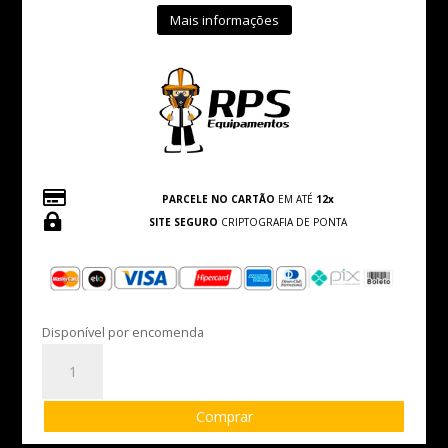
Mais informações

PARCELE NO CARTÃO
EM ATÉ
12x

SITE SEGURO
CRIPTOGRAFIA DE PONTA
Disponível por encomenda
Luva
Green
Fit
Comprar
CA:48461
quantidade