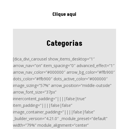
Clique aqui
Categorias
[dica_divi_carousel show_items_desktop=”1″
arrow_nav=”on” item_spacing=”0″ advanced_effect=”1″
arrow_nav_color=”#000000″ arrow_bg_color=”#ffb900″
dots_color=”#ffb900″ dots_active_color=”#000000″
image_sizing=”57%” arrow_position=”middle-outside”
arrow_font_size=”37px”
innercontent_padding=”||||false|true”
item_padding=”||||false|false”
image_container_padding=”||||false|false”
_builder_version=”4.21.0″ _module_preset=”default”
width=”79%” module_alignment=”center”