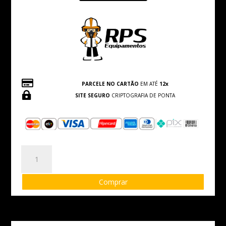

PARCELE NO CARTÃO
EM ATÉ
12x

SITE SEGURO
CRIPTOGRAFIA DE PONTA
Botina
de
Amarrar
Comprar
quantidade