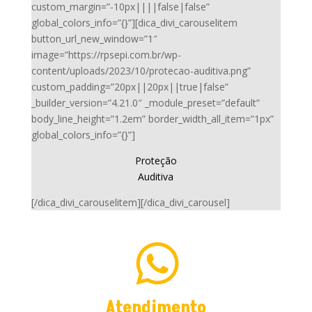
custom_margin=”-10px||||false|false”
global_colors_info=”{}”][dica_divi_carouselitem
button_url_new_window=”1″
image=”https://rpsepi.com.br/wp-
content/uploads/2023/10/protecao-auditiva.png”
custom_padding=”20px||20px||true|false”
_builder_version=”4.21.0″ _module_preset=”default”
body_line_height=”1.2em” border_width_all_item=”1px”
global_colors_info=”{}”]
Proteção
Auditiva
[/dica_divi_carouselitem][/dica_divi_carousel]
Atendimento